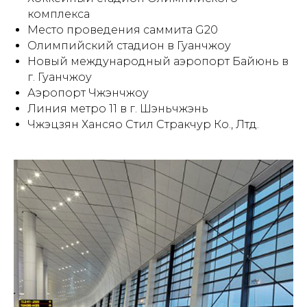
комплекса
Место проведения саммита G20
Олимпийский стадион в Гуанчжоу
Новый международный аэропорт Байюнь в
г. Гуанчжоу
Аэропорт Чжэнчжоу
Линия метро 11 в г. Шэньчжэнь
Чжэцзян Хансяо Стил Стракчур Ко., Лтд.